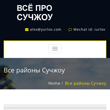
alex@yurlov.com
Wechat id: iurlov
TOGGLE
NAVIGATION
Все районы Сучжоу
Home
Все районы Сучжоу